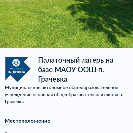
Item
1
Палаточный лагерь на
of
базе МАОУ ООШ п.
23
Грачевка
Муниципальное автономное общеобразовательное
учреждение основная общеобразовательная школа п.
Грачевка
Местоположение