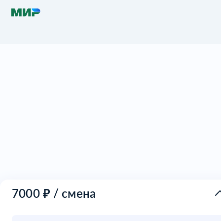
записаться и подарите себе
незабываемое лето на природе! 🌿
С уважением, Администрация школы.
7000 ₽ / смена